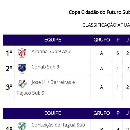
Copa Cidadão do Futuro Sub
CLASSIFICAÇÃO ATUA
EQUIPE
GRUPO
P
J
1º
Aranha Sub 9 Azul
A
6
2
2º
Cohab Sub 9
A
1
2
José H. / Barreiras e
3º
A
1
2
Tejuco Sub 9
EQUIPE
GRUPO
P
J
Conceição de Itaguá Sub
1º
B
4
2