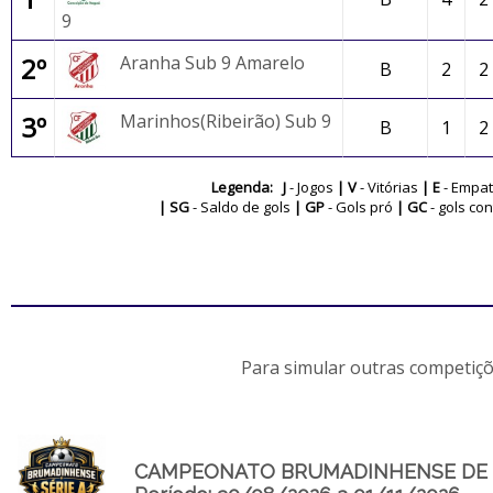
9
2º
Aranha Sub 9 Amarelo
B
2
2
3º
Marinhos(Ribeirão) Sub 9
B
1
2
Legenda: J
- Jogos
| V
- Vitórias
| E
- Empa
| SG
- Saldo de gols
| GP
- Gols pró
| GC
- gols co
Para simular outras competiçõ
CAMPEONATO BRUMADINHENSE DE FUT