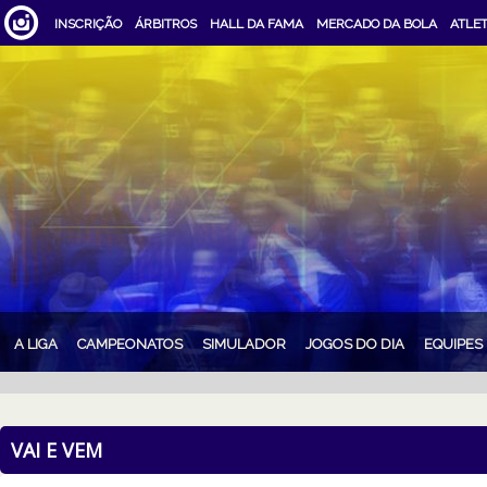
INSCRIÇÃO
ÁRBITROS
HALL DA FAMA
MERCADO DA BOLA
ATLE
A LIGA
CAMPEONATOS
SIMULADOR
JOGOS DO DIA
EQUIPES
VAI E VEM