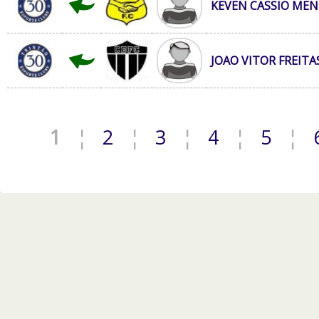
KEVEN CASSIO ME
JOAO VITOR FREITA
1
¦
2
¦
3
¦
4
¦
5
¦