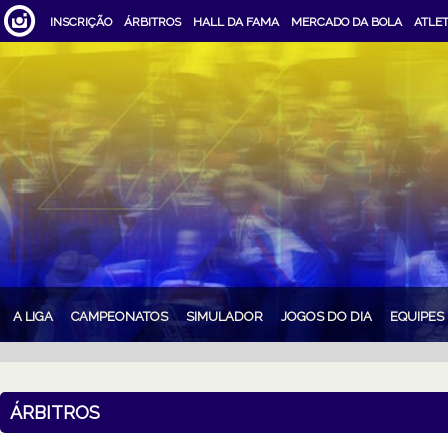
INSCRIÇÃO
ÁRBITROS
HALL DA FAMA
MERCADO DA BOLA
ATLE
A LIGA
CAMPEONATOS
SIMULADOR
JOGOS DO DIA
EQUIPES
ÁRBITROS