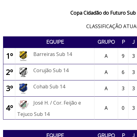
Copa Cidadão do Futuro Sub
CLASSIFICAÇÃO ATUA
EQUIPE
GRUPO
P
J
1º
Barreiras Sub 14
A
9
3
2º
Corujão Sub 14
A
6
3
3º
Cohab Sub 14
A
3
3
José H. / Cor. Feijão e
4º
A
0
3
Tejuco Sub 14
EQUIPE
GRUPO
P
J