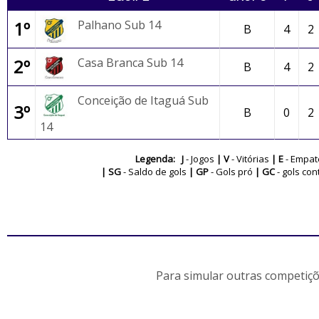
1º
Palhano Sub 14
B
4
2
2º
Casa Branca Sub 14
B
4
2
Conceição de Itaguá Sub
3º
B
0
2
14
Legenda: J
- Jogos
| V
- Vitórias
| E
- Empa
| SG
- Saldo de gols
| GP
- Gols pró
| GC
- gols con
Para simular outras competiçõ