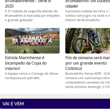
Brumadinhense - Série B
Brumadinho: um sucess
2025
cidade!
A 3ª rodada da segunda divisão de
A primeira rodada da Série C
Brumadinho é marcada por empates
contou com jogos na sede e 
e grande goleada!
interior de Brumadinho.
Estrela Marinhense é
Fim de semana será ma
bicampeão da Copa do
por um grande evento
Interior!
Ciclístico!
A equipe vence o Córrego de Almas
Brumadinho Sense MTB - XC
na disputa por pênaltis.
contará com a presença vário
competidores amantes do cic
neste próximo domingo, 27/0
VAI E VEM