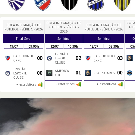
COPA INTEGRAÇÃO DE
COPA
COPA INTEGRAÇÃO DE
COPA INTEGRAÇÃO DE
FUTEBOL - SÉRIE C -
FUT
FUTEBOL - SÉRIE C - 2026
FUTEBOL - SÉRIE C - 2026
2026
Final Geral
Semifinal
Semifinal
Q
19/07
09:00h
12/07
10:30h
12/07
08:30h
05
TRINTÃO
CASCUDINHO
CASCUDINHO
00
02
03
ESPORTE
CRFC
CRFC
CLUBE
TRINTÃO
AMÉRICA
01
00
00
REAL SOARES
ESPORTE
C.B.
CLUBE
+ estatísticas
+ estatísticas
+ estatísticas