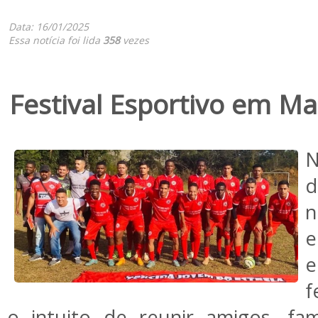
Data: 16/01/2025
Essa notícia foi lida
358
vezes
Festival Esportivo em M
N
d
n
e
e
f
o intuito de reunir amigos, fa