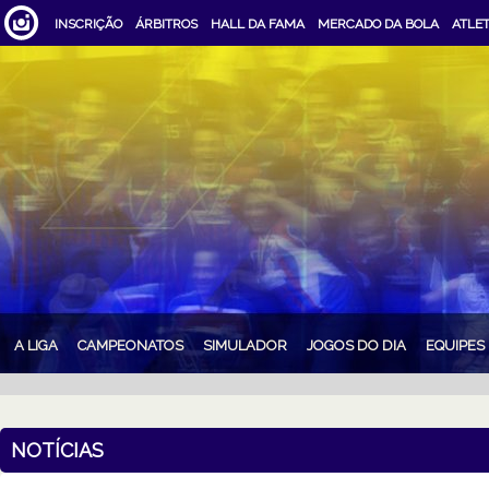
INSCRIÇÃO
ÁRBITROS
HALL DA FAMA
MERCADO DA BOLA
ATLE
A LIGA
CAMPEONATOS
SIMULADOR
JOGOS DO DIA
EQUIPES
NOTÍCIAS