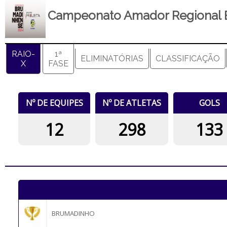
Campeonato Amador Regional B
RAIO-
1ª
ELIMINATÓRIAS
CLASSIFICAÇÃO
X
FASE
Nº DE EQUIPES
Nº DE ATLETAS
GOLS
12
298
133
BRUMADINHO