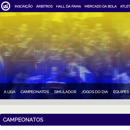
INSCRIÇÃO
ÁRBITROS
HALL DA FAMA
MERCADO DA BOLA
ATLE
A LIGA
CAMPEONATOS
SIMULADOR
JOGOS DO DIA
EQUIPES
CAMPEONATOS