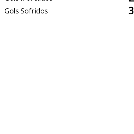
3
Gols Sofridos