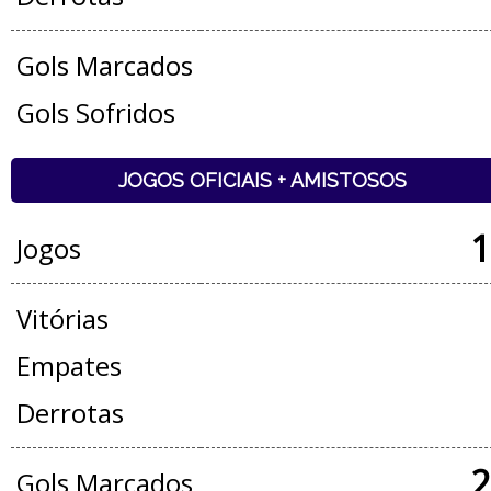
Gols Marcados
Gols Sofridos
JOGOS OFICIAIS + AMISTOSOS
1
Jogos
Vitórias
Empates
Derrotas
2
Gols Marcados