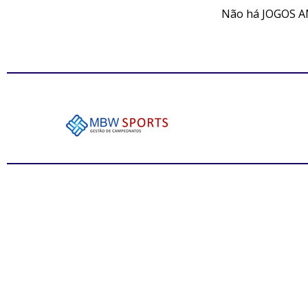
Não há JOGOS A