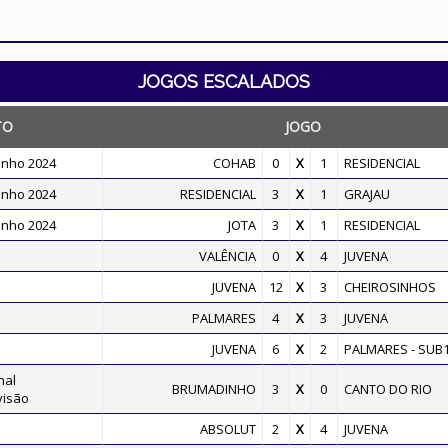
JOGOS ESCALADOS
TO
JOGO
inho 2024
COHAB
0
X
1
RESIDENCIAL
inho 2024
RESIDENCIAL
3
X
1
GRAJAU
inho 2024
JOTA
3
X
1
RESIDENCIAL
VALÊNCIA
0
X
4
JUVENA
JUVENA
12
X
3
CHEIROSINHOS
PALMARES
4
X
3
JUVENA
JUVENA
6
X
2
PALMARES - SUB
nal
BRUMADINHO
3
X
0
CANTO DO RIO
visão
ABSOLUT
2
X
4
JUVENA