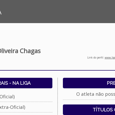
A
Oliveira Chagas
Link do perfil:
www.liga
IS - NA LIGA
PR
O atleta não pos
ficial)
tra-Oficial)
TÍTULOS