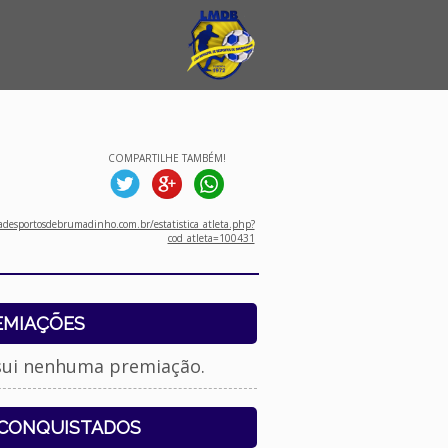
COMPARTILHE TAMBÉM!
desportosdebrumadinho.com.br/estatistica_atleta.php?
cod_atleta=100431
EMIAÇÕES
sui nenhuma premiação.
 CONQUISTADOS