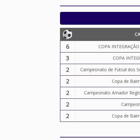
C
6
COPA INTEGRAÇÃO D
3
COPA INTEGR
2
Campeonato de Futsal dos S
2
Copa de Bair
2
Campeonato Amador Region
2
Campeona
2
Copa de Bair