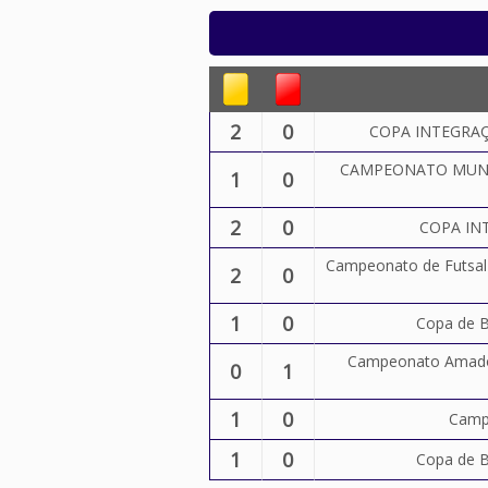
2
0
COPA INTEGRAÇÃ
CAMPEONATO MUNI
1
0
2
0
COPA INT
Campeonato de Futsal 
2
0
1
0
Copa de B
Campeonato Amador
0
1
1
0
Camp
1
0
Copa de B