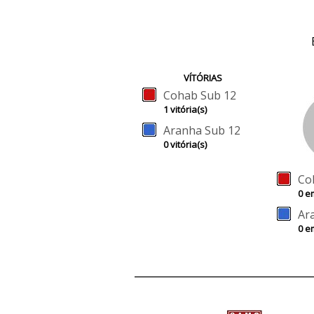
VÍTÓRIAS
Cohab Sub 12
1 vitória(s)
Aranha Sub 12
0 vitória(s)
Co
0 e
Ar
0 e