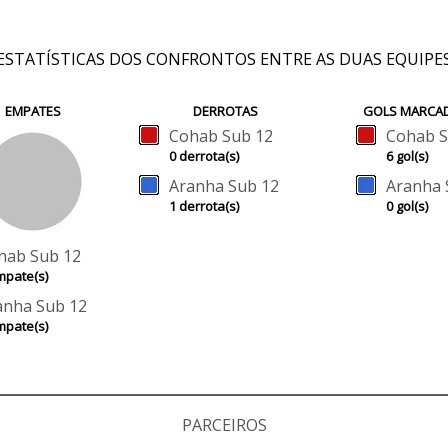
ESTATÍSTICAS DOS CONFRONTOS ENTRE AS DUAS EQUIPE
EMPATES
DERROTAS
GOLS MARCA
Cohab Sub 12
Cohab S
0 derrota(s)
6 gol(s)
Aranha Sub 12
Aranha 
1 derrota(s)
0 gol(s)
hab Sub 12
mpate(s)
anha Sub 12
mpate(s)
PARCEIROS