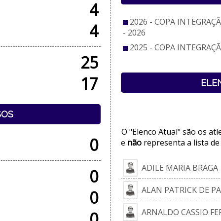
4
2026 - COPA INTEGRAÇÃ
4
- 2026
2025 - COPA INTEGRAÇÃO
25
17
ELE
SOS
O "Elenco Atual" são os at
0
e
não
representa a lista de
ADILE MARIA BRAGA
0
ALAN PATRICK DE P
0
ARNALDO CASSIO FE
0