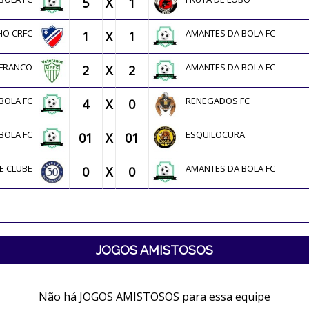
5
X
1
HO CRFC
AMANTES DA BOLA FC
1
X
1
 FRANCO
AMANTES DA BOLA FC
2
X
2
 BOLA FC
RENEGADOS FC
4
X
0
 BOLA FC
ESQUILOCURA
01
X
01
TE CLUBE
AMANTES DA BOLA FC
0
X
0
JOGOS AMISTOSOS
Não há JOGOS AMISTOSOS para essa equipe