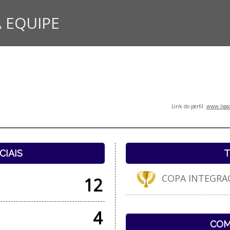
 EQUIPE
Link do perfil:
www.ligad
CIAIS
T
COPA INTEGRAÇÃ
12
4
COM