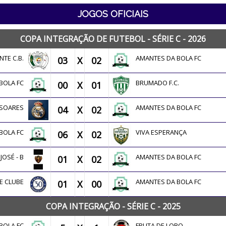
JOGOS OFICIAIS
COPA INTEGRAÇÃO DE FUTEBOL - SÉRIE C - 2026
NTE C.B.
AMANTES DA BOLA FC
03
X
02
 BOLA FC
BRUMADO F.C.
00
X
01
 SOARES
AMANTES DA BOLA FC
04
X
02
 BOLA FC
VIVA ESPERANÇA
06
X
02
JOSÉ - B
AMANTES DA BOLA FC
01
X
02
TE CLUBE
AMANTES DA BOLA FC
01
X
00
COPA INTEGRAÇÃO - SÉRIE C - 2025
 BOLA FC
FRUTA DE LOBO