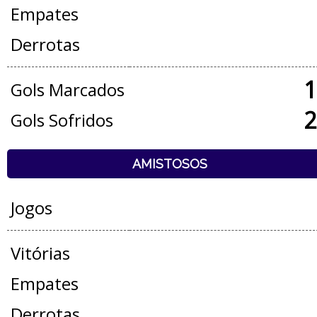
Empates
Derrotas
1
Gols Marcados
2
Gols Sofridos
AMISTOSOS
Jogos
Vitórias
Empates
Derrotas