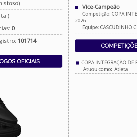
istoso)
Vice-Campeão
Competição: COPA INTEG
tal)
2026
Equipe: CASCUDINHO C
cias:
0
gistro:
101714
COMPETIÇÕE
JOGOS OFICIAIS
COPA INTEGRAÇÃO DE FU
Atuou como: Atleta