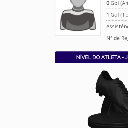
0
Gol (Am
1
Gol (To
Assistên
Nº de Re
NÍVEL DO ATLETA - 