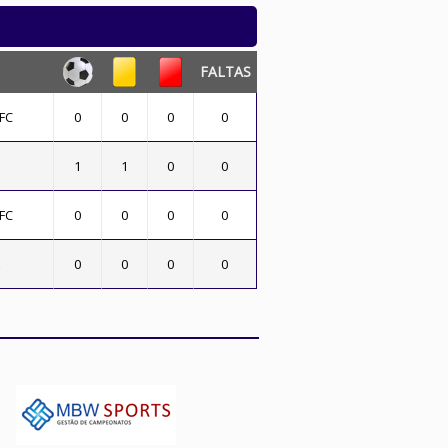
FALTAS
FC
0
0
0
0
1
1
0
0
FC
0
0
0
0
0
0
0
0