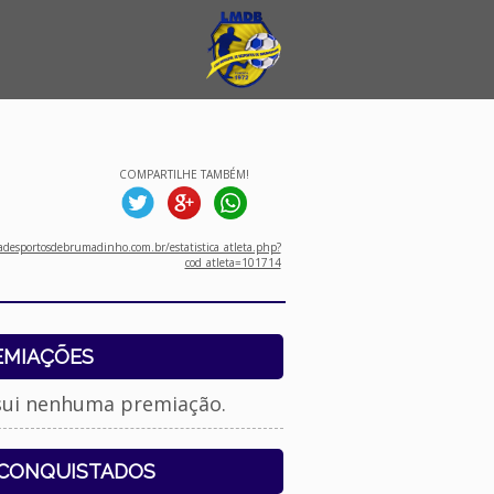
COMPARTILHE TAMBÉM!
desportosdebrumadinho.com.br/estatistica_atleta.php?
cod_atleta=101714
EMIAÇÕES
sui nenhuma premiação.
 CONQUISTADOS