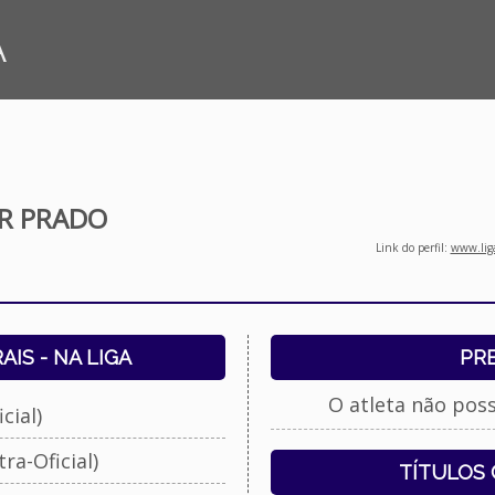
A
AR PRADO
Link do perfil:
www.liga
IS - NA LIGA
PR
O atleta não pos
cial)
ra-Oficial)
TÍTULOS