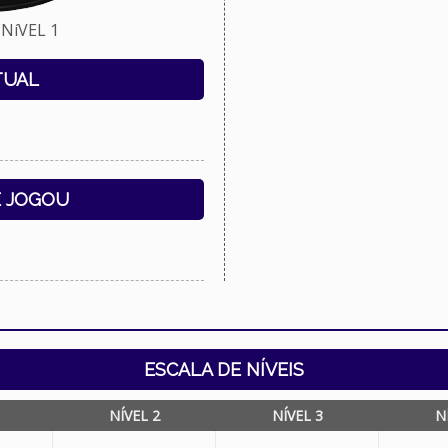
NíVEL 1
TUAL
E JOGOU
ESCALA DE NÍVEIS
NÍVEL 2
NÍVEL 3
N