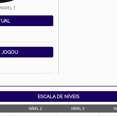
NíVEL 1
TUAL
E JOGOU
ESCALA DE NÍVEIS
NÍVEL 2
NÍVEL 3
N