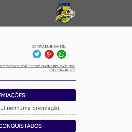
COMPARTILHE TAMBÉM!
desportosdebrumadinho.com.br/estatistica_atleta.php?
cod_atleta=101702
EMIAÇÕES
sui nenhuma premiação.
 CONQUISTADOS