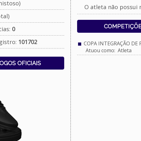
istoso)
O atleta não possui 
tal)
COMPETIÇÕE
cias:
0
gistro:
101702
COPA INTEGRAÇÃO DE FU
Atuou como: Atleta
JOGOS OFICIAIS