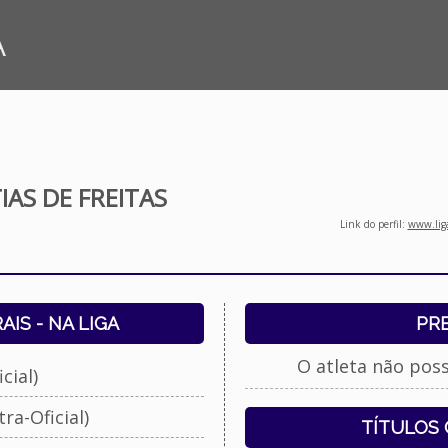
A
IAS DE FREITAS
Link do perfil:
www.liga
IS - NA LIGA
PR
O atleta não pos
cial)
ra-Oficial)
TÍTULOS