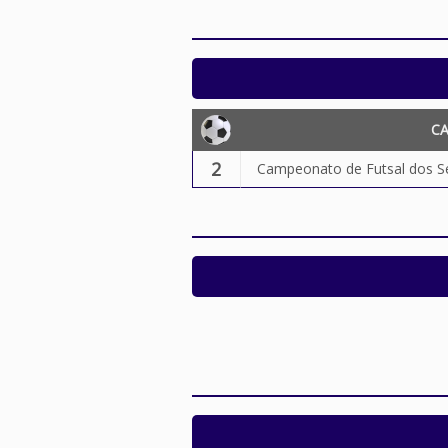
C
2
Campeonato de Futsal dos S