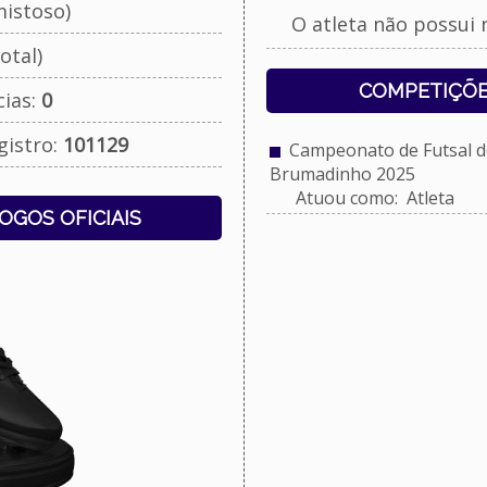
istoso)
O atleta não possui 
otal)
COMPETIÇÕE
cias:
0
gistro:
101129
Campeonato de Futsal do
Brumadinho 2025
Atuou como: Atleta
JOGOS OFICIAIS