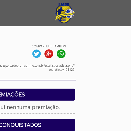
COMPARTILHE TAMBÉM!
desportosdebrumadinho.com.br/estatistica_atleta.php?
cod_atleta=101129
EMIAÇÕES
sui nenhuma premiação.
 CONQUISTADOS