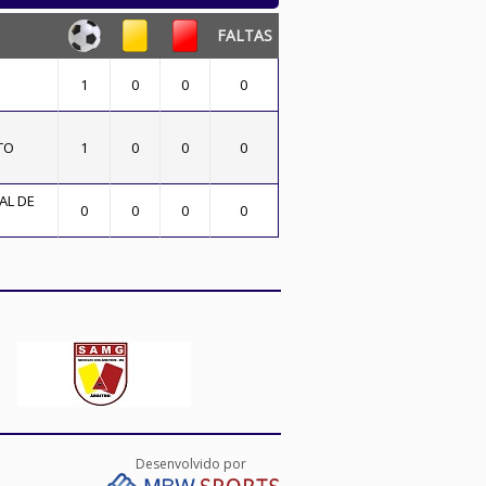
FALTAS
1
0
0
0
TO
1
0
0
0
AL DE
0
0
0
0
Desenvolvido por