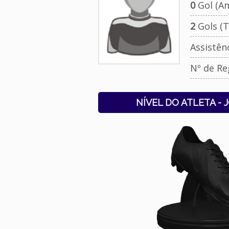
0
Gol (Am
2
Gols (T
Assistên
Nº de Re
NÍVEL DO ATLETA - 