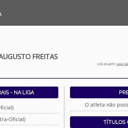
A
AUGUSTO FREITAS
Link do perfil:
www.liga
IS - NA LIGA
PR
O atleta não pos
icial)
ra-Oficial)
TÍTULOS