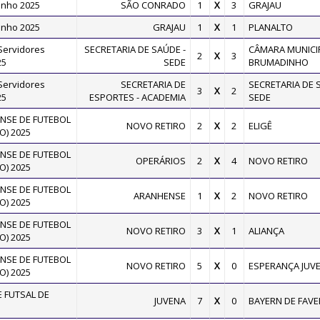
inho 2025
SÃO CONRADO
1
X
3
GRAJAU
inho 2025
GRAJAU
1
X
1
PLANALTO
Servidores
SECRETARIA DE SAÚDE -
CÂMARA MUNICI
2
X
3
25
SEDE
BRUMADINHO
Servidores
SECRETARIA DE
SECRETARIA DE 
3
X
2
25
ESPORTES - ACADEMIA
SEDE
SE DE FUTEBOL
NOVO RETIRO
2
X
2
ELIGÊ
O) 2025
SE DE FUTEBOL
OPERÁRIOS
2
X
4
NOVO RETIRO
O) 2025
SE DE FUTEBOL
ARANHENSE
1
X
2
NOVO RETIRO
O) 2025
SE DE FUTEBOL
NOVO RETIRO
3
X
1
ALIANÇA
O) 2025
SE DE FUTEBOL
NOVO RETIRO
5
X
0
ESPERANÇA JUVE
O) 2025
 FUTSAL DE
JUVENA
7
X
0
BAYERN DE FAVE