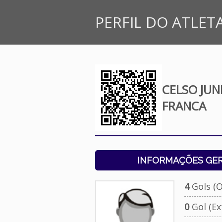
PERFIL DO ATLET
CELSO JUN
FRANCA
INFORMAÇÕES GERA
4
Gols (Of
0
Gol (Ext