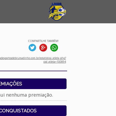
COMPARTILHE TAMBÉM!
desportosdebrumadinho.com.br/estatistica_atleta.php?
cod_atleta=100894
EMIAÇÕES
sui nenhuma premiação.
 CONQUISTADOS