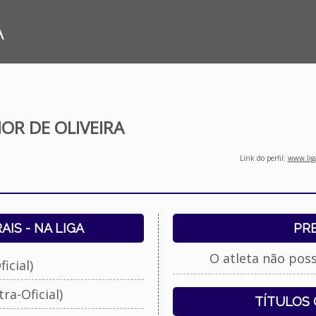
A
IOR DE OLIVEIRA
Link do perfil:
www.liga
IS - NA LIGA
PR
O atleta não pos
icial)
ra-Oficial)
TÍTULOS