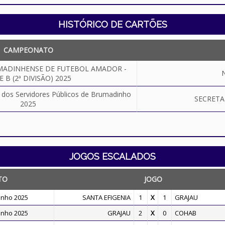
HISTÓRICO DE CARTÕES
CAMPEONATO
ADINHENSE DE FUTEBOL AMADOR -
E B (2ª DIVISÃO) 2025
dos Servidores Públicos de Brumadinho
SECRETA
2025
JOGOS ESCALADOS
TO
JOGO
inho 2025
SANTA EFIGENIA
1
X
1
GRAJAU
inho 2025
GRAJAU
2
X
0
COHAB