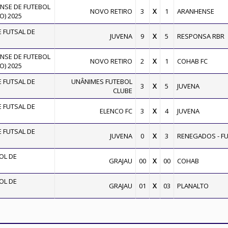
SE DE FUTEBOL
NOVO RETIRO
3
X
1
ARANHENSE
O) 2025
 FUTSAL DE
JUVENA
9
X
5
RESPONSA RBR
SE DE FUTEBOL
NOVO RETIRO
2
X
1
COHAB FC
O) 2025
 FUTSAL DE
UNÂNIMES FUTEBOL
3
X
5
JUVENA
CLUBE
 FUTSAL DE
ELENCO FC
3
X
4
JUVENA
 FUTSAL DE
JUVENA
0
X
3
RENEGADOS - F
OL DE
GRAJAU
00
X
00
COHAB
OL DE
GRAJAU
01
X
03
PLANALTO