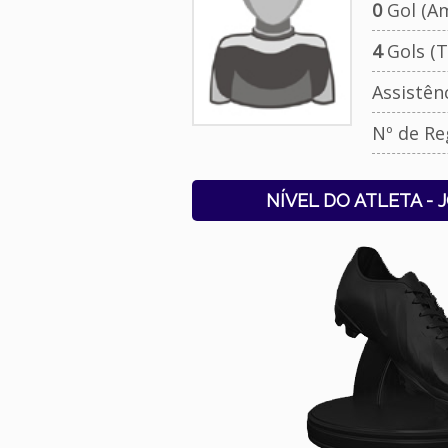
0
Gol (Am
4
Gols (T
Assistên
Nº de Re
NÍVEL DO ATLETA - 