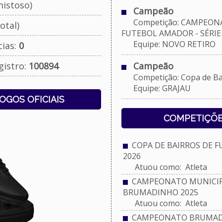
istoso)
Campeão
Competição: CAMPEON
otal)
FUTEBOL AMADOR - SÉRIE B
Equipe: NOVO RETIRO
cias:
0
gistro:
100894
Campeão
Competição: Copa de Bai
Equipe: GRAJAU
JOGOS OFICIAIS
COMPETIÇÕE
COPA DE BAIRROS DE 
2026
Atuou como: Atleta
CAMPEONATO MUNICIPA
BRUMADINHO 2025
Atuou como: Atleta
CAMPEONATO BRUMADI