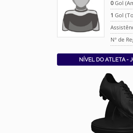
0
Gol (Am
1
Gol (To
Assistên
Nº de Re
NÍVEL DO ATLETA - 