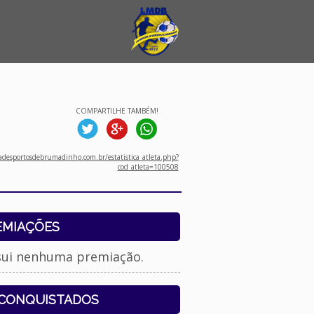
COMPARTILHE TAMBÉM!
desportosdebrumadinho.com.br/estatistica_atleta.php?
cod_atleta=100508
EMIAÇÕES
sui nenhuma premiação.
 CONQUISTADOS