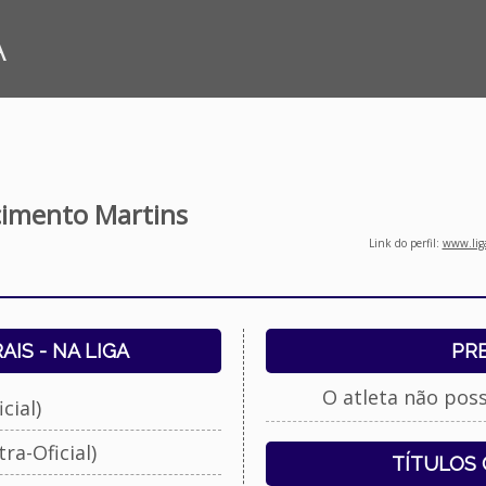
A
cimento Martins
Link do perfil:
www.liga
IS - NA LIGA
PR
O atleta não pos
cial)
ra-Oficial)
TÍTULOS