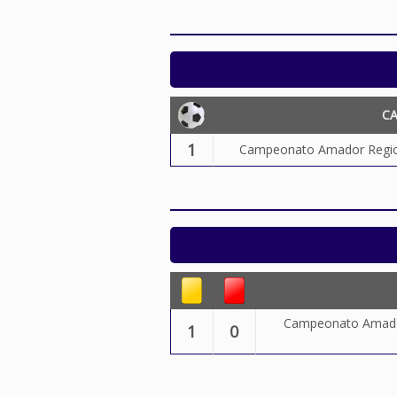
C
1
Campeonato Amador Region
Campeonato Amador
1
0