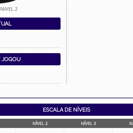
NíVEL 2
TUAL
E JOGOU
ESCALA DE NÍVEIS
NÍVEL 2
NÍVEL 3
N