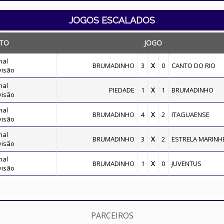
JOGOS ESCALADOS
TO
JOGO
nal
BRUMADINHO
3
X
0
CANTO DO RIO
visão
nal
PIEDADE
1
X
1
BRUMADINHO
visão
nal
BRUMADINHO
4
X
2
ITAGUAENSE
visão
nal
BRUMADINHO
3
X
2
ESTRELA MARINH
visão
nal
BRUMADINHO
1
X
0
JUVENTUS
visão
PARCEIROS