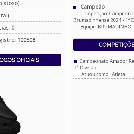
istoso)
Campeão
Competição: Campeonato
tal)
Brumadinhense 2024 - 1ª D
Equipe: BRUMADINHO
cias:
0
gistro:
100508
COMPETIÇÕE
JOGOS OFICIAIS
Campeonato Amador Reg
1ª Divisão
Atuou como: Atleta