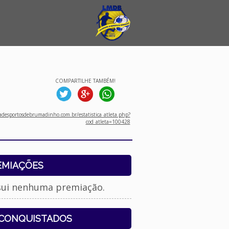
COMPARTILHE TAMBÉM!
desportosdebrumadinho.com.br/estatistica_atleta.php?
cod_atleta=100428
EMIAÇÕES
sui nenhuma premiação.
 CONQUISTADOS