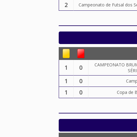
2
Campeonato de Futsal dos S
CAMPEONATO BRUM
1
0
SÉRI
1
0
Camp
1
0
Copa de B