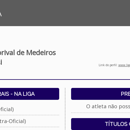
A
orival de Medeiros
i
Link do perfil:
www.liga
IS - NA LIGA
PR
O atleta não pos
icial)
ra-Oficial)
TÍTULOS