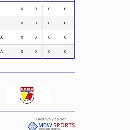
0
0
0
0
0
0
0
0
LA
0
0
0
0
LA
0
0
0
0
Desenvolvido por