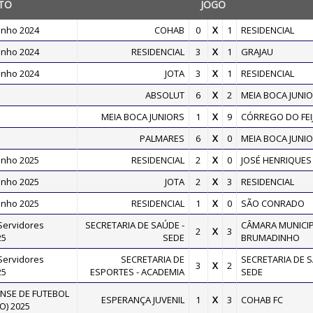
TO
JOGO
inho 2024
COHAB
0
X
1
RESIDENCIAL
inho 2024
RESIDENCIAL
3
X
1
GRAJAU
inho 2024
JOTA
3
X
1
RESIDENCIAL
ABSOLUT
6
X
2
MEIA BOCA JUNI
MEIA BOCA JUNIORS
1
X
9
CÓRREGO DO FEI
PALMARES
6
X
0
MEIA BOCA JUNI
inho 2025
RESIDENCIAL
2
X
0
JOSÉ HENRIQUES
inho 2025
JOTA
2
X
3
RESIDENCIAL
inho 2025
RESIDENCIAL
1
X
0
SÃO CONRADO
Servidores
SECRETARIA DE SAÚDE -
CÂMARA MUNICIP
2
X
3
25
SEDE
BRUMADINHO
Servidores
SECRETARIA DE
SECRETARIA DE S
3
X
2
25
ESPORTES - ACADEMIA
SEDE
SE DE FUTEBOL
ESPERANÇA JUVENIL
1
X
3
COHAB FC
O) 2025