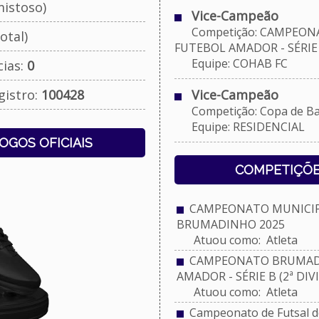
istoso)
Vice-Campeão
Competição: CAMPEON
otal)
FUTEBOL AMADOR - SÉRIE B
Equipe: COHAB FC
cias:
0
gistro:
100428
Vice-Campeão
Competição: Copa de Bai
Equipe: RESIDENCIAL
JOGOS OFICIAIS
COMPETIÇÕE
CAMPEONATO MUNICIPA
BRUMADINHO 2025
Atuou como: Atleta
CAMPEONATO BRUMADI
AMADOR - SÉRIE B (2ª DIV
Atuou como: Atleta
Campeonato de Futsal do