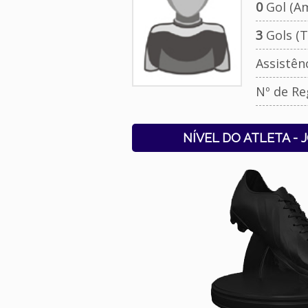
0
Gol (Am
3
Gols (T
Assistên
Nº de Re
NÍVEL DO ATLETA - 