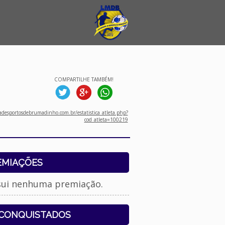
COMPARTILHE TAMBÉM!
desportosdebrumadinho.com.br/estatistica_atleta.php?
cod_atleta=100219
EMIAÇÕES
sui nenhuma premiação.
 CONQUISTADOS