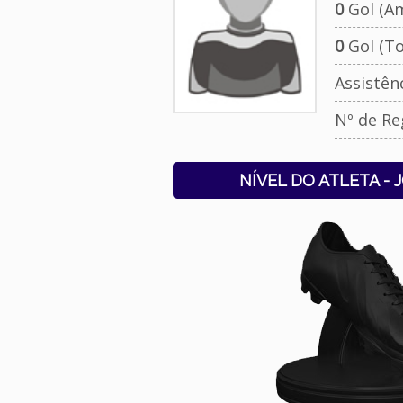
0
Gol (Am
0
Gol (To
Assistên
Nº de Re
NÍVEL DO ATLETA - 