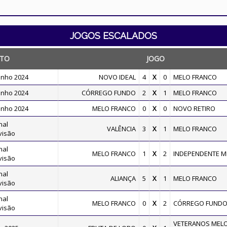
JOGOS ESCALADOS
TO
JOGO
inho 2024
NOVO IDEAL
4
X
0
MELO FRANCO
inho 2024
CÓRREGO FUNDO
2
X
1
MELO FRANCO
inho 2024
MELO FRANCO
0
X
0
NOVO RETIRO
nal
VALÊNCIA
3
X
1
MELO FRANCO
visão
nal
MELO FRANCO
1
X
2
INDEPENDENTE M
visão
nal
ALIANÇA
5
X
1
MELO FRANCO
visão
nal
MELO FRANCO
0
X
2
CÓRREGO FUND
visão
VETERANOS MEL