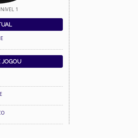
NíVEL 1
TUAL
E
E JOGOU
E
CO