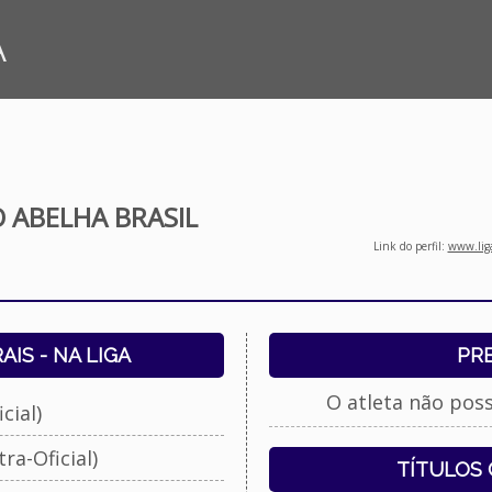
A
 ABELHA BRASIL
Link do perfil:
www.liga
IS - NA LIGA
PR
O atleta não pos
cial)
ra-Oficial)
TÍTULOS