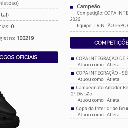
istoso)
Campeão
Competição: COPA INTEG
tal)
2026
Equipe: TRINTÃO ESPO
cias:
0
gistro:
100219
COMPETIÇÕE
JOGOS OFICIAIS
COPA INTEGRAÇÃO DE FU
Atuou como: Atleta
COPA INTEGRAÇÃO - SÉRI
Atuou como: Atleta
Campeonato Amador Reg
2° Divisão
Atuou como: Atleta
Copa do Interior de Br
Atuou como: Atleta